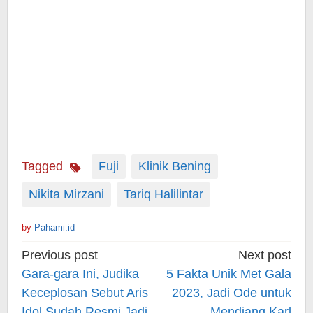
Tagged
Fuji
Klinik Bening
Nikita Mirzani
Tariq Halilintar
by
Pahami.id
Post
Previous post
Next post
navigation
Gara-gara Ini, Judika
5 Fakta Unik Met Gala
Keceplosan Sebut Aris
2023, Jadi Ode untuk
Idol Sudah Resmi Jadi
Mendiang Karl