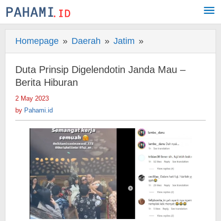
Skip
to
content
Homepage
»
Daerah
»
Jatim
»
Duta
Prinsip
Digelendotin
Duta Prinsip Digelendotin Janda Mau –
Janda
Berita Hiburan
Mau
2 May 2023
by
-
Pahami.id
by
Pahami.id
Berita
Hiburan