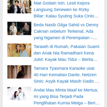
Niat Godain Istri, Lesti Kejora
Langsung Senewen ke Rizky
Billar: Kalau Syuting Suka Cinlok?
– Berita Hiburan
Beda Nasib Gilga Sahid vs Denny
Caknan sebelum Terkenal, Ada
yang Ngamen di Perempatan –
Berita Hiburan
Tarawih di Rumah, Pakaian Suami
dan Anak Nia Ramadhani Kena
Julid: Kayak Mau Tidur – Berita
Hiburan
Tamara Tyasmara Karaoke usai
40 Hari Kematian Dante, Netizen
Sinis: Asyik Kayak Masih Gadis –
Berita Hiburan
Andai Mau Minta Maaf ke Mertua,
Ini yang Bisa Terjadi Pada
Penglihatan Kurnia Meiga – Berita