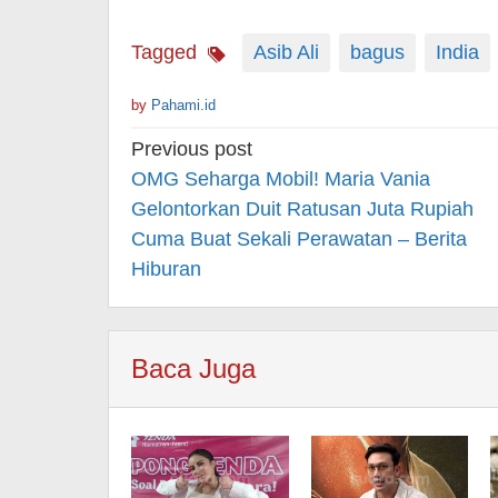
Tagged
Asib Ali
bagus
India
by
Pahami.id
Post
Previous post
navigation
OMG Seharga Mobil! Maria Vania
Gelontorkan Duit Ratusan Juta Rupiah
Cuma Buat Sekali Perawatan – Berita
Hiburan
Baca Juga