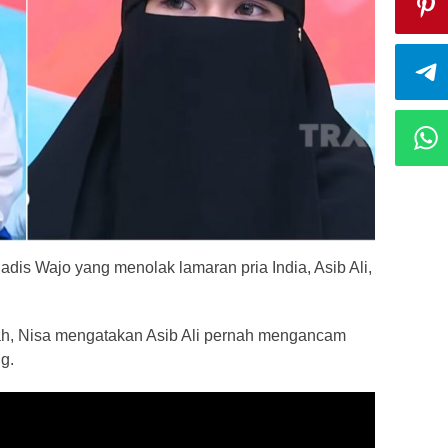
adis Wajo yang menolak lamaran pria India, Asib Ali,
kah, Nisa mengatakan Asib Ali pernah mengancam
g.