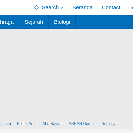
Search
Beranda
Contact
T
hraga
Sejarah
Biologi
ga kita
Politik Artis
Abu Sayyaf
ASEAN Games
Rohingya