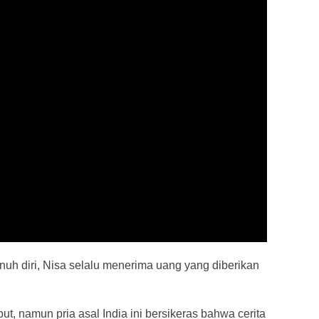
unuh diri, Nisa selalu menerima uang yang diberikan
, namun pria asal India ini bersikeras bahwa cerita