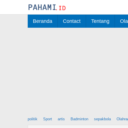
Skip
to
content
Beranda
Contact
Tentang
Ola
politik
Sport
artis
Badminton
sepakbola
Olahra