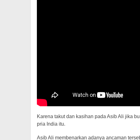
Karena takut dan kasihan pada Asib Ali jika b
pria India itu.
Asib Ali membenarkan adanya ancaman tersebut