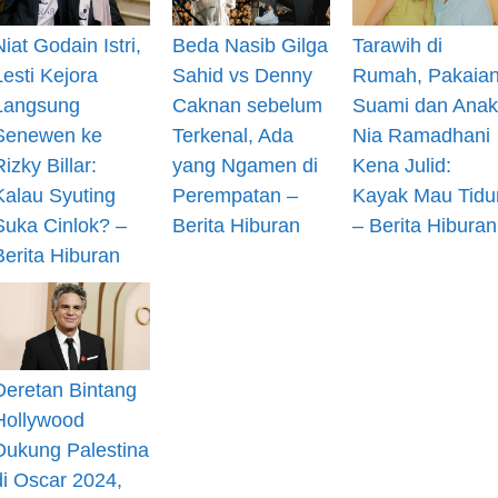
Niat Godain Istri,
Beda Nasib Gilga
Tarawih di
Lesti Kejora
Sahid vs Denny
Rumah, Pakaia
Langsung
Caknan sebelum
Suami dan Anak
Senewen ke
Terkenal, Ada
Nia Ramadhani
Rizky Billar:
yang Ngamen di
Kena Julid:
Kalau Syuting
Perempatan –
Kayak Mau Tidu
Suka Cinlok? –
Berita Hiburan
– Berita Hiburan
Berita Hiburan
Deretan Bintang
Hollywood
Dukung Palestina
di Oscar 2024,