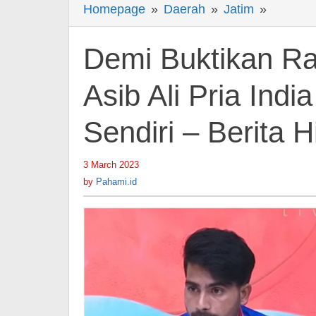
Homepage
»
Daerah
»
Jatim
»
Demi
Buktika
Rasa
Demi Buktikan Ra
Cinta,
Syarifah
Asib Ali Pria Ind
dan
Sendiri – Berita 
Asib
Ali
Pria
3 March 2023
by
Pahami.id
India
by
Pahami.id
Sampai
Sayat
Tangan
Sendiri
-
Berita
Hiburan