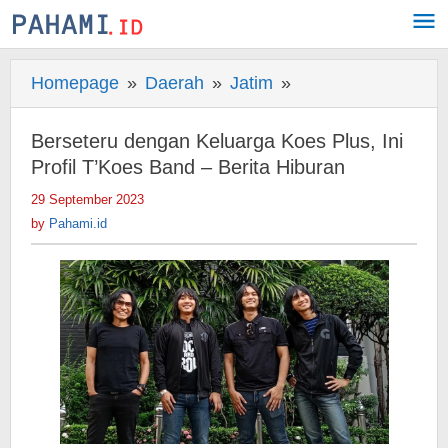
Skip
to
content
Homepage
»
Daerah
»
Jatim
»
Berseteru
dengan
Keluarga
Berseteru dengan Keluarga Koes Plus, Ini
Koes
Profil T’Koes Band – Berita Hiburan
Plus,
29 September 2023
by
Ini
Pahami.id
by
Pahami.id
Profil
T'Koes
Band
-
Berita
Hiburan