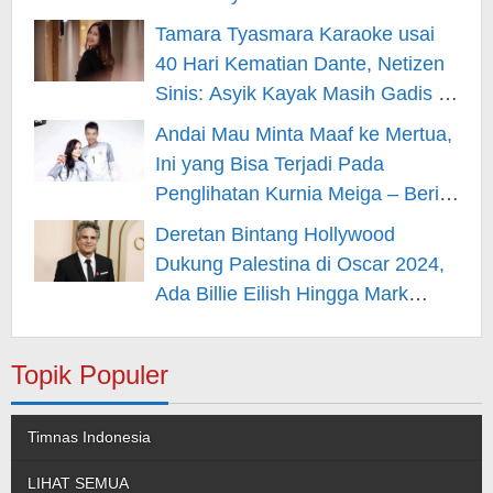
Hiburan
Tamara Tyasmara Karaoke usai
40 Hari Kematian Dante, Netizen
Sinis: Asyik Kayak Masih Gadis –
Berita Hiburan
Andai Mau Minta Maaf ke Mertua,
Ini yang Bisa Terjadi Pada
Penglihatan Kurnia Meiga – Berita
Hiburan
Deretan Bintang Hollywood
Dukung Palestina di Oscar 2024,
Ada Billie Eilish Hingga Mark
Rufallo – Berita Hiburan
Topik Populer
Timnas Indonesia
LIHAT SEMUA