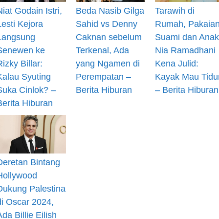
Niat Godain Istri,
Beda Nasib Gilga
Tarawih di
Lesti Kejora
Sahid vs Denny
Rumah, Pakaia
Langsung
Caknan sebelum
Suami dan Anak
Senewen ke
Terkenal, Ada
Nia Ramadhani
Rizky Billar:
yang Ngamen di
Kena Julid:
Kalau Syuting
Perempatan –
Kayak Mau Tidu
Suka Cinlok? –
Berita Hiburan
– Berita Hiburan
Berita Hiburan
Deretan Bintang
Hollywood
Dukung Palestina
di Oscar 2024,
Ada Billie Eilish