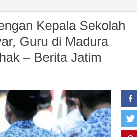
at
engan Kepala Sekolah
yar, Guru di Madura
hak – Berita Jatim
r,