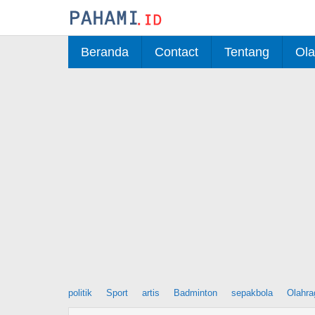
Skip
to
content
Beranda
Contact
Tentang
Ola
politik
Sport
artis
Badminton
sepakbola
Olahra