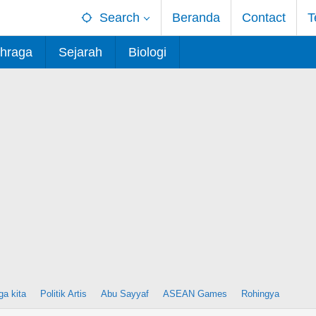
Search
Beranda
Contact
T
hraga
Sejarah
Biologi
ga kita
Politik Artis
Abu Sayyaf
ASEAN Games
Rohingya