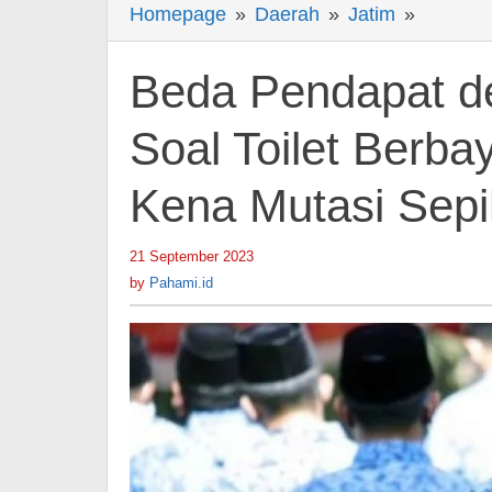
Homepage
»
Daerah
»
Jatim
»
Beda
Pendap
dengan
Beda Pendapat d
Kepala
Sekolah
Soal Toilet Berba
Soal
Kena Mutasi Sepi
Toilet
Berbaya
Guru
21 September 2023
by
Pahami.id
di
by
Pahami.id
Madura
Kena
Mutasi
Sepihak
-
Berita
Jatim