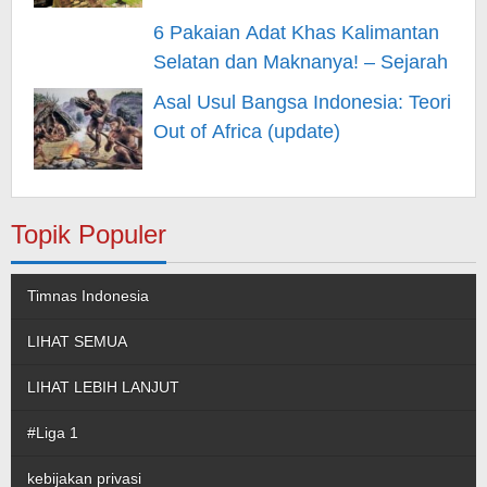
6 Pakaian Adat Khas Kalimantan
Selatan dan Maknanya! – Sejarah
Asal Usul Bangsa Indonesia: Teori
Out of Africa (update)
Topik Populer
Timnas Indonesia
LIHAT SEMUA
LIHAT LEBIH LANJUT
#Liga 1
kebijakan privasi