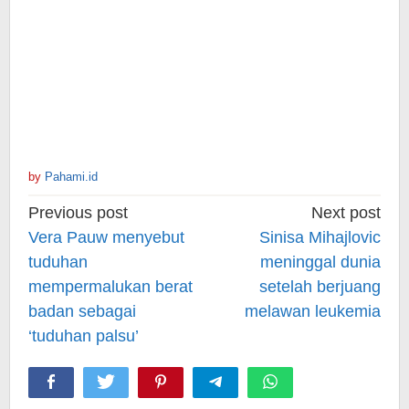
by
Pahami.id
Post
Previous post
Next post
navigation
Vera Pauw menyebut
Sinisa Mihajlovic
tuduhan
meninggal dunia
mempermalukan berat
setelah berjuang
badan sebagai
melawan leukemia
‘tuduhan palsu’