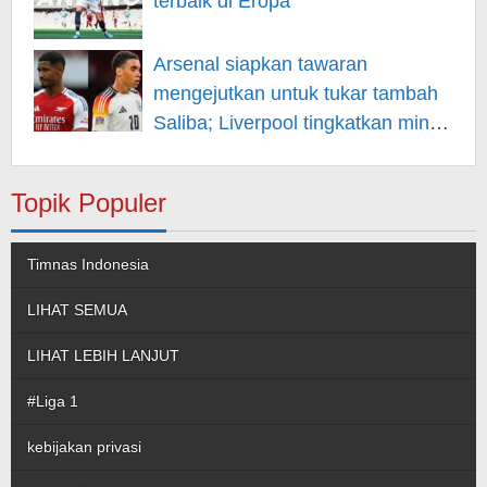
terbaik di Eropa
Arsenal siapkan tawaran
mengejutkan untuk tukar tambah
Saliba; Liverpool tingkatkan minat
pada Musiala
Topik Populer
Timnas Indonesia
LIHAT SEMUA
LIHAT LEBIH LANJUT
#Liga 1
kebijakan privasi