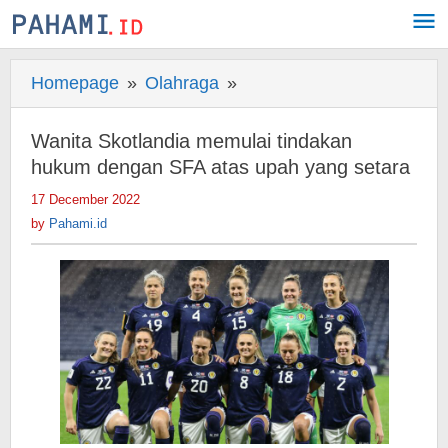
Skip
to
content
Homepage
»
Olahraga
»
Wanita
Skotlandia
memulai
Wanita Skotlandia memulai tindakan
tindakan
hukum dengan SFA atas upah yang setara
hukum
17 December 2022
by
dengan
Pahami.id
by
Pahami.id
SFA
atas
upah
yang
setara