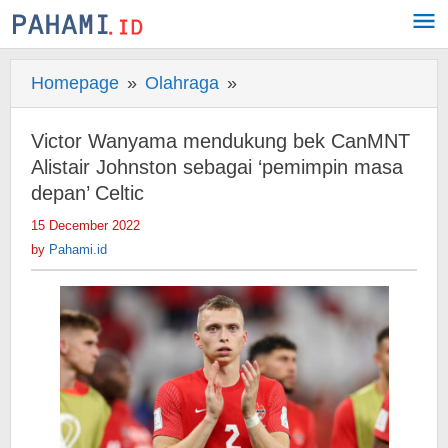
Skip
to
content
Homepage
»
Olahraga
»
Victor
Wanyama
mendukung
Victor Wanyama mendukung bek CanMNT
bek
Alistair Johnston sebagai ‘pemimpin masa
CanMNT
depan’ Celtic
Alistair
15 December 2022
by
Johnston
Pahami.id
by
Pahami.id
sebagai
'pemimpin
masa
depan'
Celtic