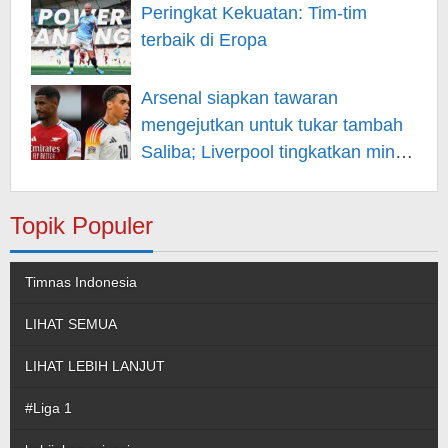
Peringkat Kekuatan: Tim-tim
terbaik di Eropa
Arsenal siapkan tawaran
mengejutkan untuk tukar tambah
Saliba; Liverpool tingkatkan minat
pada Musiala
Topik Populer
Timnas Indonesia
LIHAT SEMUA
LIHAT LEBIH LANJUT
#Liga 1