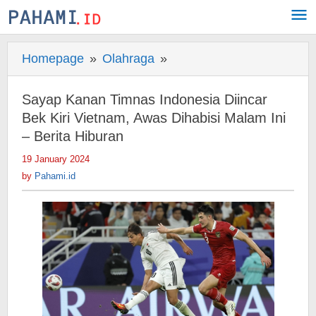
Skip
to
content
Homepage
»
Olahraga
»
Sayap
Kanan
Timnas
Sayap Kanan Timnas Indonesia Diincar
Indonesia
Bek Kiri Vietnam, Awas Dihabisi Malam Ini
Diincar
– Berita Hiburan
Bek
19 January 2024
by
Kiri
Pahami.id
by
Pahami.id
Vietnam,
Awas
Dihabisi
Malam
Ini
-
Berita