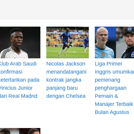
Klub Arab Saudi
Nicolas Jackson
Liga Primer
konfirmasi
menandatangani
Inggris umumka
ketertarikan pada
kontrak jangka
pemenang
Vinicius Junior
panjang baru
penghargaan
dari Real Madrid
dengan Chelsea
Pemain &
Manajer Terbaik
Bulan Agustus