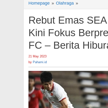
Homepage
»
Olahraga
»
Rebut
Emas
SEA
Rebut Emas SEA 
Games
2023,
Kini Fokus Berpr
Taufany
FC – Berita Hibu
Kini
Fokus
Berprestasi
21 May 2023
by
Pahami.id
Bersama
by
Pahami.id
Borneo
FC
-
Berita
Hiburan