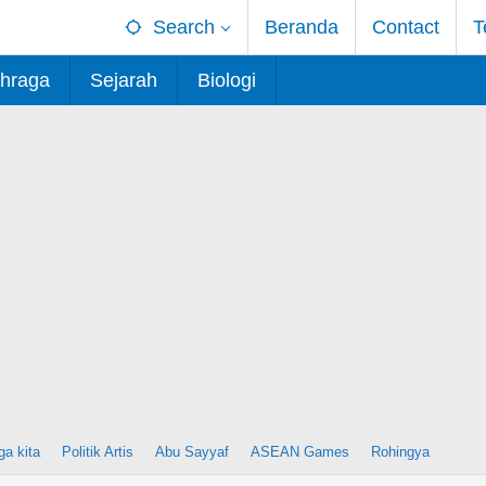
Search
Beranda
Contact
T
hraga
Sejarah
Biologi
ga kita
Politik Artis
Abu Sayyaf
ASEAN Games
Rohingya