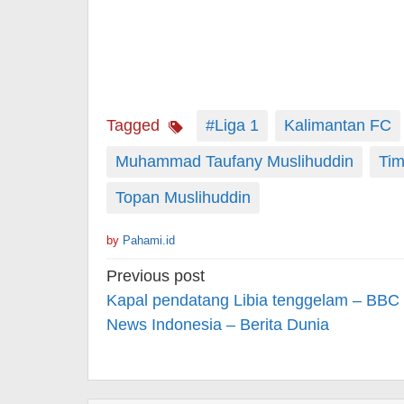
Tagged
#Liga 1
Kalimantan FC
Muhammad Taufany Muslihuddin
Tim
Topan Muslihuddin
by
Pahami.id
Post
Previous post
navigation
Kapal pendatang Libia tenggelam – BBC
News Indonesia – Berita Dunia