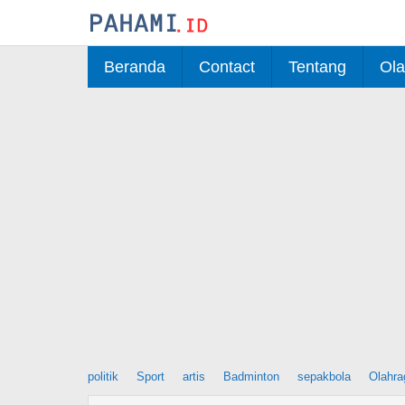
Skip
to
content
Beranda
Contact
Tentang
Ola
politik
Sport
artis
Badminton
sepakbola
Olahra