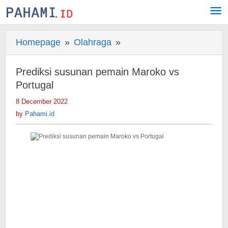
Skip
to
content
Homepage
»
Olahraga
»
Prediksi
susunan
pemain
Prediksi susunan pemain Maroko vs
Maroko
Portugal
vs
8 December 2022
by
Portugal
Pahami.id
by
Pahami.id