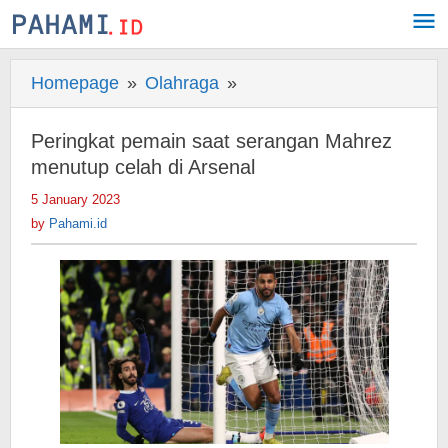
Skip
to
content
Homepage
»
Olahraga
»
Peringkat
pemain
saat
Peringkat pemain saat serangan Mahrez
serangan
menutup celah di Arsenal
Mahrez
5 January 2023
by
menutup
Pahami.id
by
Pahami.id
celah
di
Arsenal