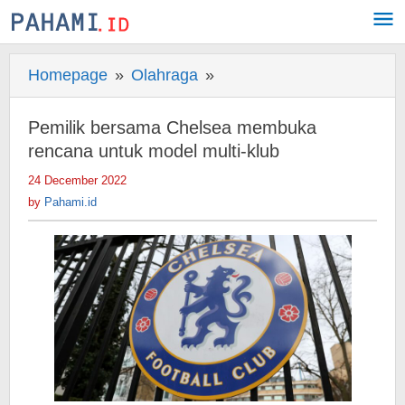
Skip
to
content
Homepage
»
Olahraga
»
Pemilik
bersama
Chelsea
Pemilik bersama Chelsea membuka
membuka
rencana untuk model multi-klub
rencana
24 December 2022
by
untuk
Pahami.id
by
Pahami.id
model
multi-
klub