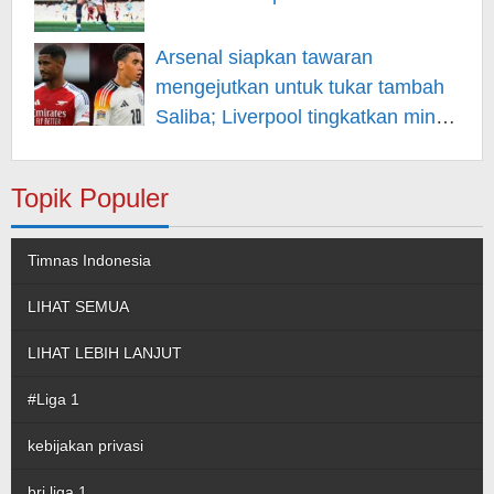
Arsenal siapkan tawaran
mengejutkan untuk tukar tambah
Saliba; Liverpool tingkatkan minat
pada Musiala
Topik Populer
Timnas Indonesia
LIHAT SEMUA
LIHAT LEBIH LANJUT
#Liga 1
kebijakan privasi
bri liga 1