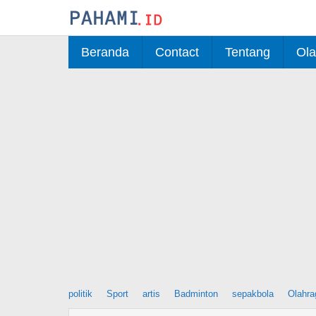
Skip
to
content
Beranda
Contact
Tentang
Ola
politik
Sport
artis
Badminton
sepakbola
Olahra