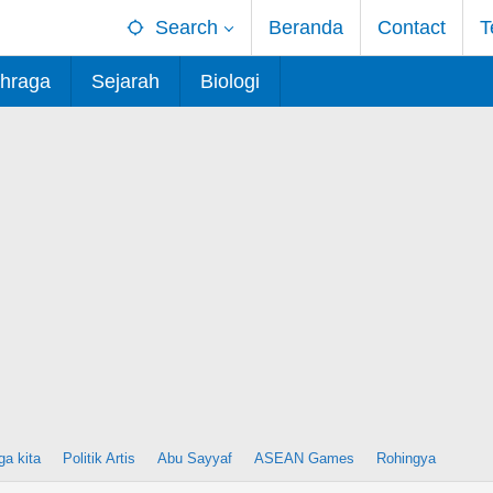
Search
Beranda
Contact
T
hraga
Sejarah
Biologi
ga kita
Politik Artis
Abu Sayyaf
ASEAN Games
Rohingya