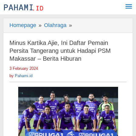
Skip
to
content
Homepage
»
Olahraga
»
Minus
Kartika
Ajie,
Minus Kartika Ajie, Ini Daftar Pemain
Ini
Persita Tangerang untuk Hadapi PSM
Daftar
Makassar – Berita Hiburan
Pemain
3 February 2024
by
Persita
Pahami.id
by
Pahami.id
Tangerang
untuk
Hadapi
PSM
Makassar
-
Berita