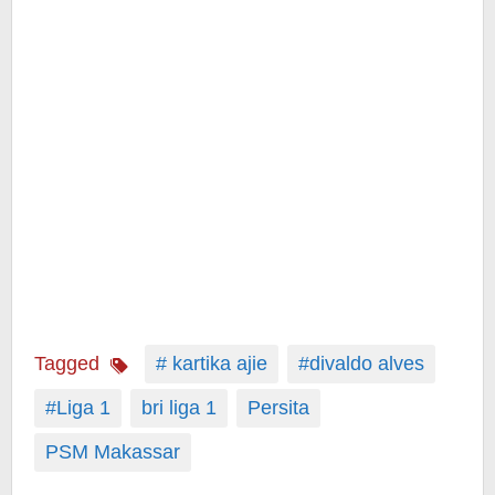
Tagged
# kartika ajie
#divaldo alves
#Liga 1
bri liga 1
Persita
PSM Makassar