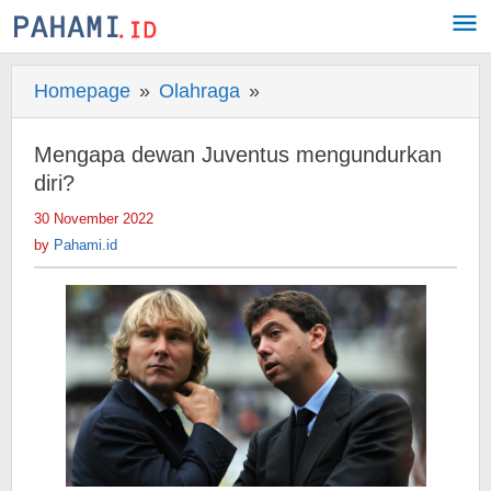
Skip
to
content
Homepage
»
Olahraga
»
Mengapa
dewan
Juventus
Mengapa dewan Juventus mengundurkan
mengundurkan
diri?
diri?
30 November 2022
by
Pahami.id
by
Pahami.id