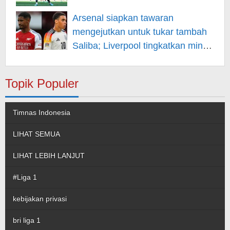
Arsenal siapkan tawaran
mengejutkan untuk tukar tambah
Saliba; Liverpool tingkatkan minat
pada Musiala
Topik Populer
Timnas Indonesia
LIHAT SEMUA
LIHAT LEBIH LANJUT
#Liga 1
kebijakan privasi
bri liga 1