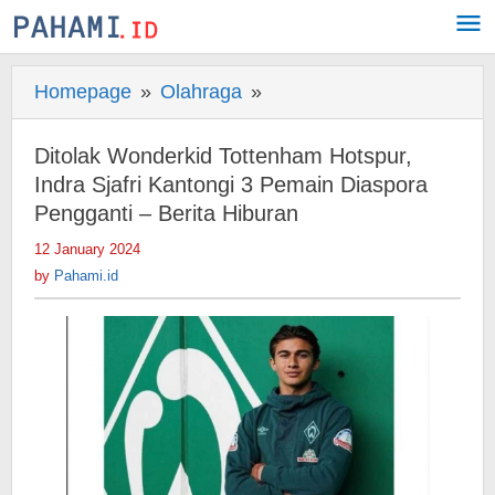
Skip
to
content
Homepage
»
Olahraga
»
Ditolak
Wonderkid
Tottenham
Ditolak Wonderkid Tottenham Hotspur,
Hotspur,
Indra Sjafri Kantongi 3 Pemain Diaspora
Indra
Pengganti – Berita Hiburan
Sjafri
12 January 2024
by
Kantongi
Pahami.id
by
Pahami.id
3
Pemain
Diaspora
Pengganti
-
Berita
Hiburan