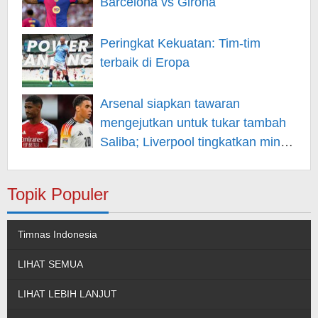
Barcelona vs Girona
Peringkat Kekuatan: Tim-tim
terbaik di Eropa
Arsenal siapkan tawaran
mengejutkan untuk tukar tambah
Saliba; Liverpool tingkatkan minat
pada Musiala
Topik Populer
Timnas Indonesia
LIHAT SEMUA
LIHAT LEBIH LANJUT