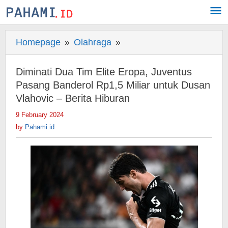
Skip
to
content
Homepage
»
Olahraga
»
Diminati
Dua
Tim
Diminati Dua Tim Elite Eropa, Juventus
Elite
Pasang Banderol Rp1,5 Miliar untuk Dusan
Eropa,
Vlahovic – Berita Hiburan
Juventus
9 February 2024
by
Pasang
Pahami.id
by
Pahami.id
Banderol
Rp1,5
Miliar
untuk
Dusan
Vlahovic
-