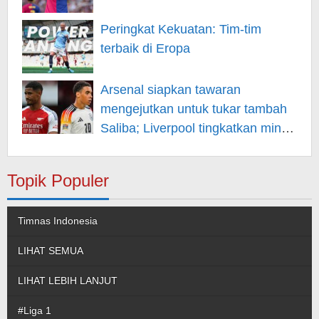
Peringkat Kekuatan: Tim-tim
terbaik di Eropa
Arsenal siapkan tawaran
mengejutkan untuk tukar tambah
Saliba; Liverpool tingkatkan minat
pada Musiala
Topik Populer
Timnas Indonesia
LIHAT SEMUA
LIHAT LEBIH LANJUT
#Liga 1