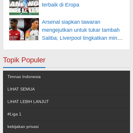
terbaik di Eropa
Arsenal siapkan tawaran
mengejutkan untuk tukar tambah
Saliba; Liverpool tingkatkan minat
pada Musiala
Topik Populer
Timnas Indonesia
LIHAT SEMUA
LIHAT LEBIH LANJUT
#Liga 1
kebijakan privasi