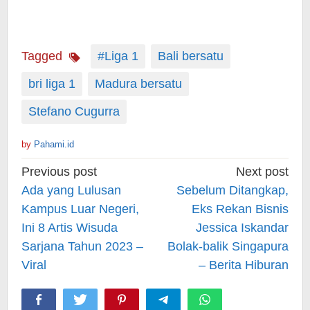
Tagged
#Liga 1
Bali bersatu
bri liga 1
Madura bersatu
Stefano Cugurra
by
Pahami.id
Post
Previous post
Next post
navigation
Ada yang Lulusan
Sebelum Ditangkap,
Kampus Luar Negeri,
Eks Rekan Bisnis
Ini 8 Artis Wisuda
Jessica Iskandar
Sarjana Tahun 2023 –
Bolak-balik Singapura
Viral
– Berita Hiburan