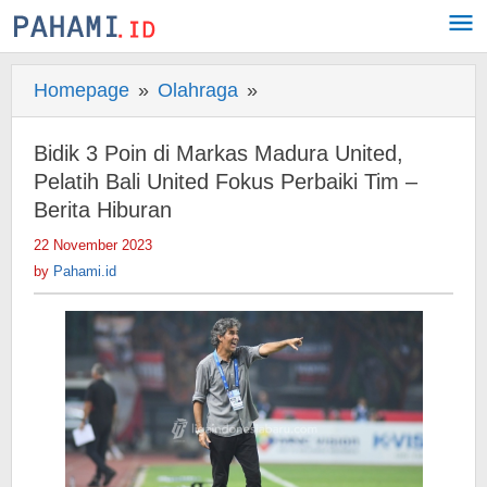
Skip
to
content
Homepage
»
Olahraga
»
Bidik
3
Poin
Bidik 3 Poin di Markas Madura United,
di
Pelatih Bali United Fokus Perbaiki Tim –
Markas
Berita Hiburan
Madura
22 November 2023
by
United,
Pahami.id
by
Pahami.id
Pelatih
Bali
United
Fokus
Perbaiki
Tim
-