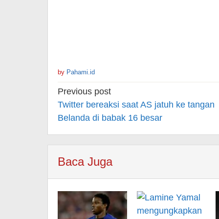
by
Pahami.id
Post
Previous post
navigation
Twitter bereaksi saat AS jatuh ke tangan
Belanda di babak 16 besar
Baca Juga