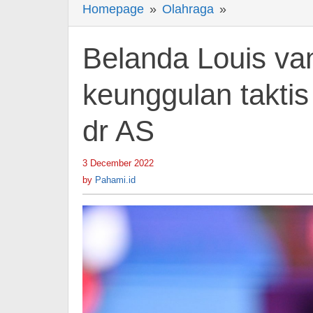
Homepage
»
Olahraga
»
Belanda
Louis
van
Belanda Louis va
Gaal
melenturkan
keunggulan taktis
keunggulan
dr AS
taktis
untuk
hidup
3 December 2022
by
Pahami.id
lebih
by
Pahami.id
lama
dr
AS