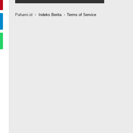
Pahami.id
Indeks Berita
Terms of Service