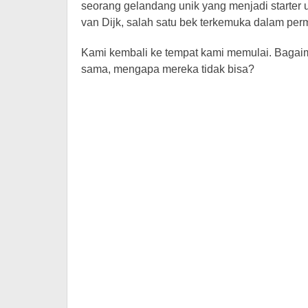
seorang gelandang unik yang menjadi starter u
van Dijk, salah satu bek terkemuka dalam per
Kami kembali ke tempat kami memulai. Baga
sama, mengapa mereka tidak bisa?