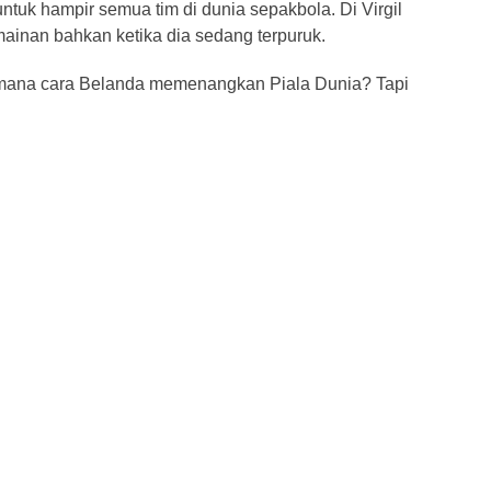
ntuk hampir semua tim di dunia sepakbola. Di Virgil
mainan bahkan ketika dia sedang terpuruk.
imana cara Belanda memenangkan Piala Dunia? Tapi