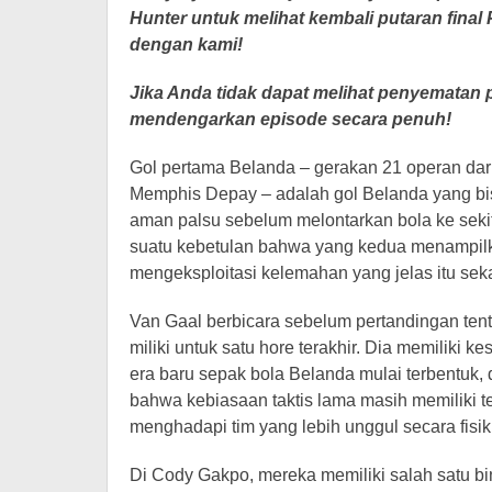
Hunter untuk melihat kembali putaran final 
dengan kami!
Jika Anda tidak dapat melihat penyematan p
mendengarkan episode secara penuh!
Gol pertama Belanda – gerakan 21 operan dar
Memphis Depay – adalah gol Belanda yang bi
aman palsu sebelum melontarkan bola ke sekit
suatu kebetulan bahwa yang kedua menampilk
mengeksploitasi kelemahan yang jelas itu sekal
Van Gaal berbicara sebelum pertandingan ten
miliki untuk satu hore terakhir. Dia memiliki
era baru sepak bola Belanda mulai terbentuk, 
bahwa kebiasaan taktis lama masih memiliki 
menghadapi tim yang lebih unggul secara fisik
Di Cody Gakpo, mereka memiliki salah satu bi