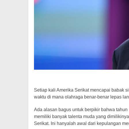
Setiap kali Amerika Serikat mencapai babak s
waktu di mana olahraga benar-benar lepas lan
Ada alasan bagus untuk berpikir bahwa tahun
memiliki banyak talenta muda yang dimilikinya
Serikat. Ini hanyalah awal dari kepulangan me