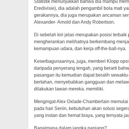
Statistik menunjukkan bahwa dia mampu membe
Eredivisie), dia adalah pengambil bola mati y
gerakannya, dia juga merupakan ancaman seriu
Alexander- Arnold dan Andy Robertson.
Di sebelah kiri jelas merupakan posisi terbaik p
mengherankan melihatnya berkembang menjadi s
kemampuan udara, dan kerja off-the-ball-nya.
Keserbagunaannya, juga, memberi Klopp opsi.
daripada penyerang tengah, yang berarti bah
pasangan itu kemudian dapat beralih sewaktu
bertahan, menyebabkan gangguan dan melaw
dilakukan lawan mereka. memiliki.
Mengingat Alex Oxlade-Chamberlain memulai di 
pada hari Senin, kebutuhan akan solusi sege
yang instan dan hemat biaya, yang ternyata jau
Bagaimana dalam jangka panjang?