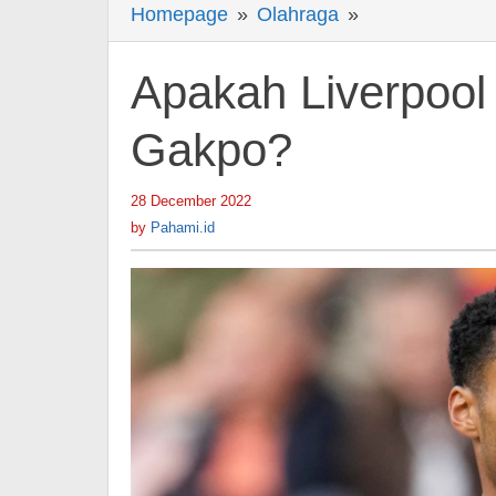
Homepage
»
Olahraga
»
Apakah
Liverpool
membutuhkan
Apakah Liverpoo
Cody
Gakpo?
Gakpo?
28 December 2022
by
Pahami.id
by
Pahami.id