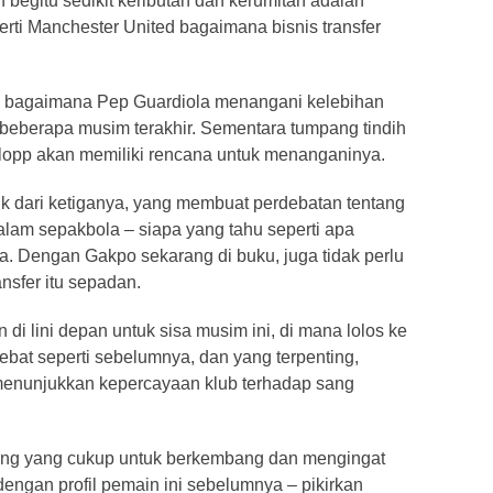
egitu sedikit keributan dan kerumitan adalah
rti Manchester United bagaimana bisnis transfer
ja bagaimana Pep Guardiola menangani kelebihan
 beberapa musim terakhir. Sementara tumpang tindih
lopp akan memiliki rencana untuk menanganinya.
 dari ketiganya, yang membuat perdebatan tentang
alam sepakbola – siapa yang tahu seperti apa
a. Dengan Gakpo sekarang di buku, juga tidak perlu
ansfer itu sepadan.
i lini depan untuk sisa musim ini, di mana lolos ke
bat seperti sebelumnya, dan yang terpenting,
menunjukkan kepercayaan klub terhadap sang
uang yang cukup untuk berkembang dan mengingat
ngan profil pemain ini sebelumnya – pikirkan