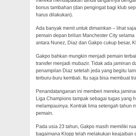
mereka mendapatkan tanda tangannya dengan b
bonus tambahan (dan pengingat bagi klub sepe
harus dilakukan).
Ada banyak menit untuk dimainkan – lihat sa
pemain depan brilian Manchester City selama
antara Nunez, Diaz dan Gakpo cukup besar, K
Gakpo bahkan mungkin menjadi pemain terbaik
transfer menjadi mubazir. Tidak ada jaminan d
penampilan Diaz setelah jeda yang begitu lam
terburu-buru kembali. Itu saja bisa membuat tr
Penandatanganan ini memberi mereka jaminan d
Liga Champions tampak sebagai tugas yang he
melampauinya. Kontrak lima setengah tahun 
pemain.
Pada usia 23 tahun, Gakpo masih memiliki r
bagaimana Klopp telah melakukan keajaiban de