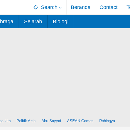
Search
Beranda
Contact
T
hraga
Sejarah
Biologi
ga kita
Politik Artis
Abu Sayyaf
ASEAN Games
Rohingya