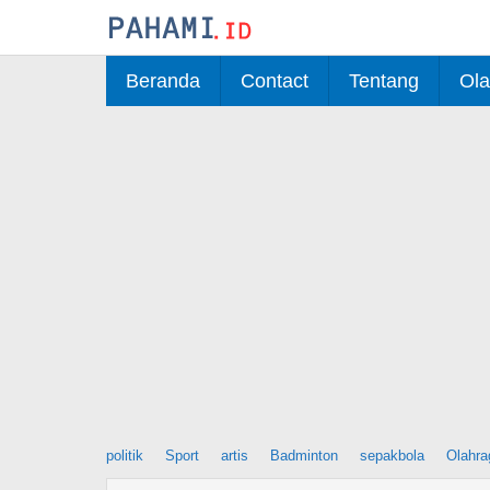
Skip
to
content
Beranda
Contact
Tentang
Ola
politik
Sport
artis
Badminton
sepakbola
Olahra