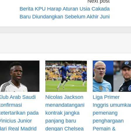
Next post
Berita KPU Harap Aturan Usia Cakada
Baru Diundangkan Sebelum Akhir Juni
Klub Arab Saudi
Nicolas Jackson
Liga Primer
konfirmasi
menandatangani
Inggris umumka
ketertarikan pada
kontrak jangka
pemenang
Vinicius Junior
panjang baru
penghargaan
dari Real Madrid
dengan Chelsea
Pemain &