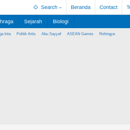
Search
Beranda
Contact
T
hraga
Sejarah
Biologi
ga kita
Politik Artis
Abu Sayyaf
ASEAN Games
Rohingya