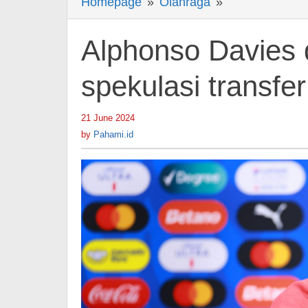
Homepage
»
Olahraga
»
Alphonso
Davies
ditanyai
Alphonso Davies d
tentang
spekulasi
spekulasi transfe
transfer
Real
21 June 2024
by
Madrid
Pahami.id
by
Pahami.id