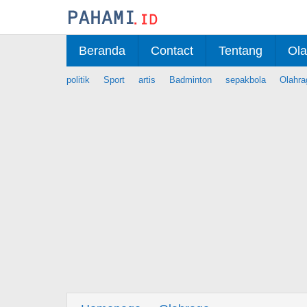
Skip
to
content
Beranda
Contact
Tentang
Ola
politik
Sport
artis
Badminton
sepakbola
Olahra