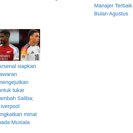
Manajer Terbaik
Bulan Agustus
Arsenal siapkan
tawaran
mengejutkan
untuk tukar
tambah Saliba;
Liverpool
tingkatkan minat
pada Musiala