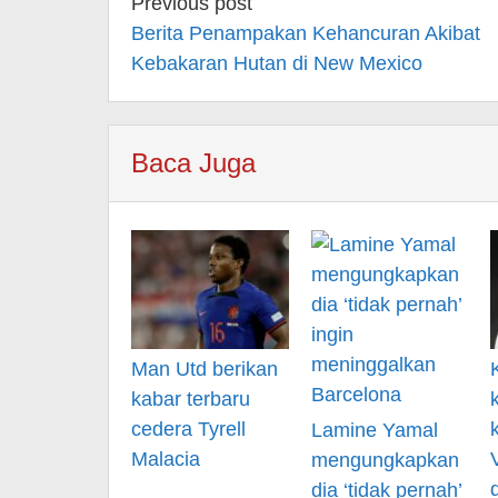
Post
Previous post
navigation
Berita Penampakan Kehancuran Akibat
Kebakaran Hutan di New Mexico
Baca Juga
Man Utd berikan
kabar terbaru
cedera Tyrell
Lamine Yamal
Malacia
mengungkapkan
dia ‘tidak pernah’