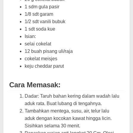
1 sdm gula pasir
1/8 sdt garam
1/2 sdt vanili bubuk
1 sdt soda kue
Isian:
selai cokelat
12 buah pisang uli/raja
cokelat meisjes
keju cheddar parut
Cara Memasak:
Dadar: Taruh bahan kering dalam wadah lalu
aduk rata. Buat lubang di tengahnya.
Tambahkan mentega, susu, air, telur lalu
aduk dengan kocokan kawat hingga licin.
Sisihkan selama 30 menit.