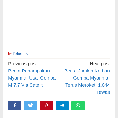
by
Pahami.id
Post
Previous post
Next post
navigation
Berita Penampakan
Berita Jumlah Korban
Myanmar Usai Gempa
Gempa Myanmar
M 7,7 Via Satelit
Terus Meroket, 1.644
Tewas