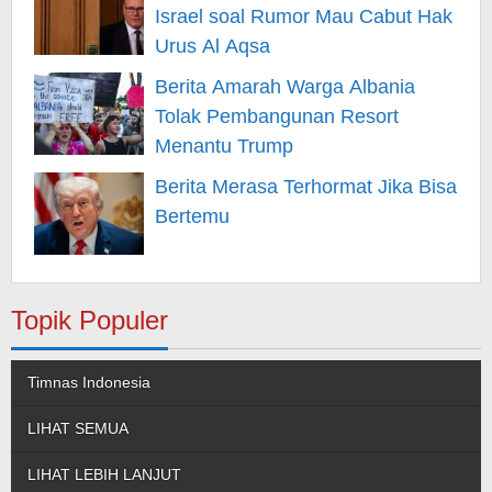
Israel soal Rumor Mau Cabut Hak
Urus Al Aqsa
Berita Amarah Warga Albania
Tolak Pembangunan Resort
Menantu Trump
Berita Merasa Terhormat Jika Bisa
Bertemu
Topik Populer
Timnas Indonesia
LIHAT SEMUA
LIHAT LEBIH LANJUT