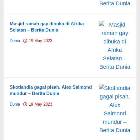
Masjid ramah gay dibuka di Afrika
Selatan – Berita Dunia
Dunia
19 May 2023
by
Pahami.id
Skotlandia gagal pisah, Alex Salmond
mundur – Berita Dunia
Dunia
19 May 2023
by
Pahami.id