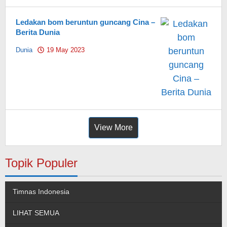
Ledakan bom beruntun guncang Cina –
Berita Dunia
Dunia
19 May 2023
by
Pahami.id
View More
Topik Populer
Timnas Indonesia
LIHAT SEMUA