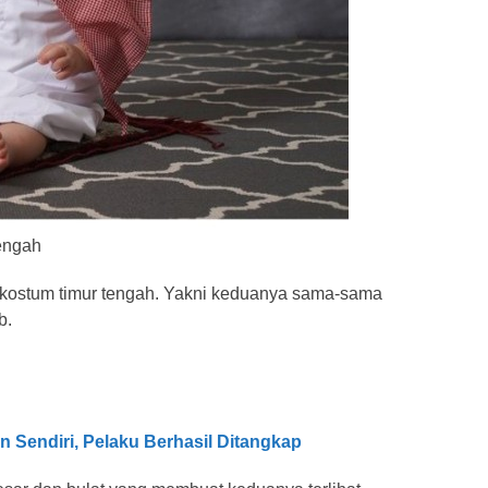
engah
ostum timur tengah. Yakni keduanya sama-sama
b.
 Sendiri, Pelaku Berhasil Ditangkap