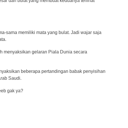
sar dan bulat yang membuat keduanya terlihat
-sama memiliki mata yang bulat. Jadi wajar saja
ta.
gah menyaksikan gelaran Piala Dunia secara
nyaksikan beberapa pertandingan babak penyisihan
Arab Saudi.
aeeb gak ya?