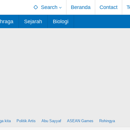
Search
Beranda
Contact
T
hraga
Sejarah
Biologi
ga kita
Politik Artis
Abu Sayyaf
ASEAN Games
Rohingya