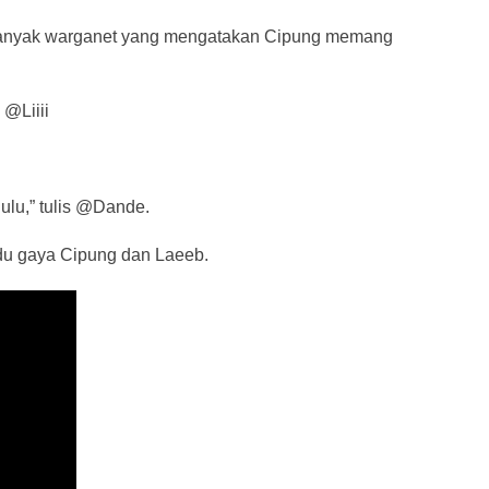
 Banyak warganet yang mengatakan Cipung memang
 @Liiii
dulu,” tulis @Dande.
 adu gaya Cipung dan Laeeb.