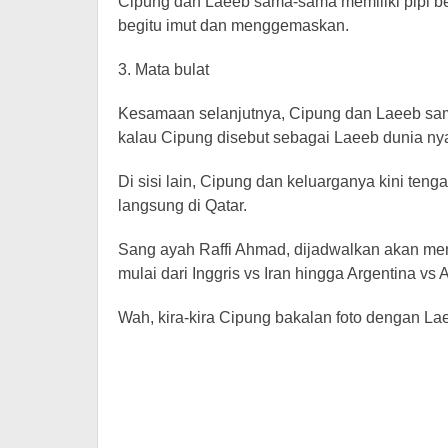
Cipung dan Laeeb sama-sama memiliki pipi be
begitu imut dan menggemaskan.
3. Mata bulat
Kesamaan selanjutnya, Cipung dan Laeeb sama
kalau Cipung disebut sebagai Laeeb dunia nya
Di sisi lain, Cipung dan keluarganya kini ten
langsung di Qatar.
Sang ayah Raffi Ahmad, dijadwalkan akan me
mulai dari Inggris vs Iran hingga Argentina vs 
Wah, kira-kira Cipung bakalan foto dengan L