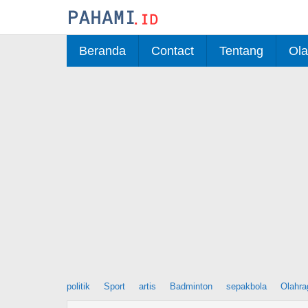
Skip
to
content
Beranda
Contact
Tentang
Ola
politik
Sport
artis
Badminton
sepakbola
Olahra