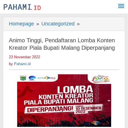
Skip
to
content
Homepage
»
Uncategorized
»
Animo
Tinggi,
Pendaftaran
Animo Tinggi, Pendaftaran Lomba Konten
Lomba
Kreator Piala Bupati Malang Diperpanjang
Konten
23 November 2022
by
Kreator
Pahami.id
by
Pahami.id
Piala
Bupati
Malang
Diperpanjang