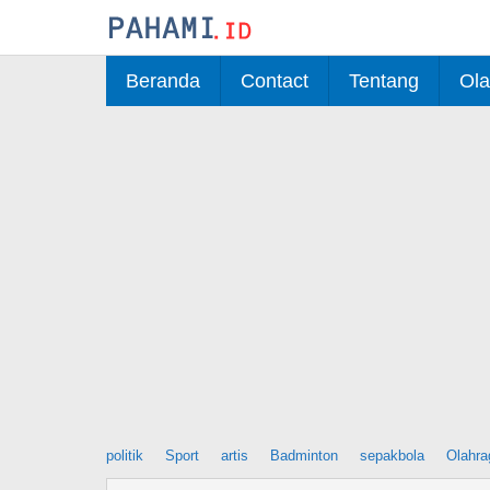
Skip
to
content
Beranda
Contact
Tentang
Ola
politik
Sport
artis
Badminton
sepakbola
Olahra