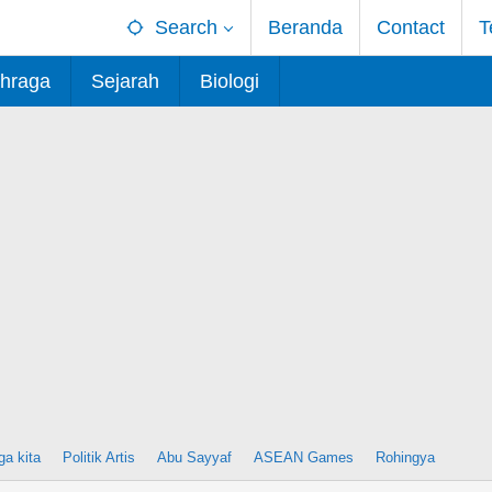
Search
Beranda
Contact
T
hraga
Sejarah
Biologi
ga kita
Politik Artis
Abu Sayyaf
ASEAN Games
Rohingya