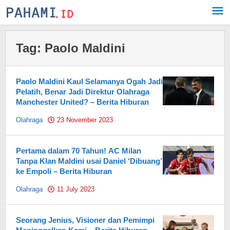
Skip
to
content
Tag:
Paolo Maldini
Paolo Maldini Kaul Selamanya Ogah Jadi
Pelatih, Benar Jadi Direktur Olahraga
Manchester United? – Berita Hiburan
Olahraga
23 November 2023
by
Pahami.id
Pertama dalam 70 Tahun! AC Milan
Tanpa Klan Maldini usai Daniel ‘Dibuang’
ke Empoli – Berita Hiburan
Olahraga
11 July 2023
by
Pahami.id
Seorang Jenius, Visioner dan Pemimpi