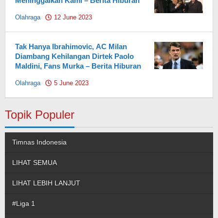
Meninggalkan Kami – Berita Hiburan
Olahraga
12 June 2023
by
Pahami.id
Tak Hanya Ibrahimovic, AC Milan
Diambang Kehilangan Dirtek Paolo
Maldini, Fans Murka – Berita Hiburan
Olahraga
5 June 2023
by
Pahami.id
Topik Populer
Timnas Indonesia
LIHAT SEMUA
LIHAT LEBIH LANJUT
#Liga 1