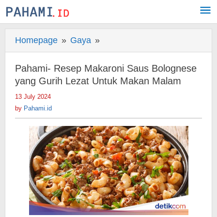
Skip
to
content
Homepage
»
Gaya
»
Pahami-
Resep
Makaroni
Pahami- Resep Makaroni Saus Bolognese
Saus
yang Gurih Lezat Untuk Makan Malam
Bolognese
13 July 2024
by
yang
Pahami.id
by
Pahami.id
Gurih
Lezat
Untuk
Makan
Malam