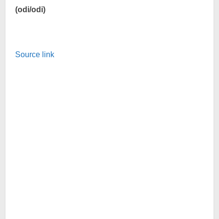
(odi/odi)
Source link