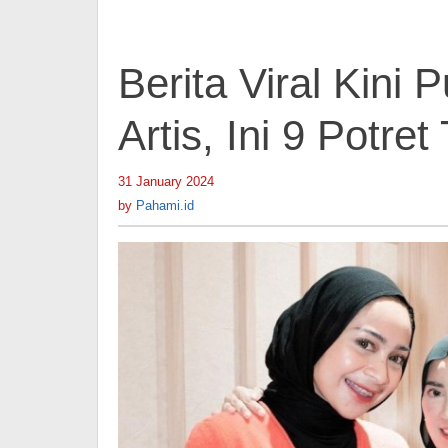
Ira
Nandha
Berita Viral Kin
Artis, Ini 9 Potre
31 January 2024
by
Pahami.id
by
Pahami.id