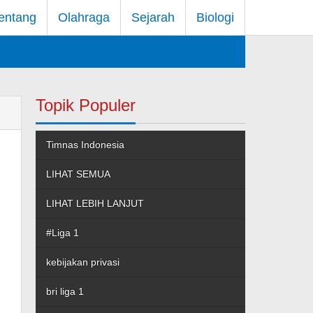
entang
Olahraga
Sejarah
Biologi
Topik Populer
Timnas Indonesia
LIHAT SEMUA
LIHAT LEBIH LANJUT
#Liga 1
kebijakan privasi
bri liga 1