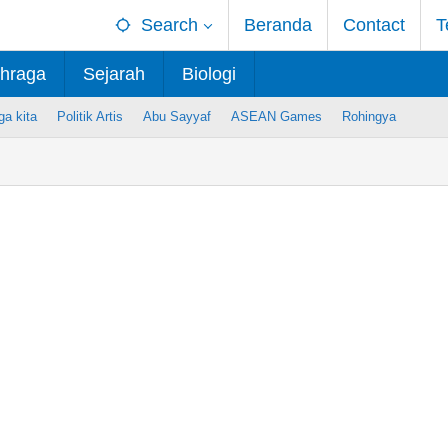
Search
Beranda
Contact
T
hraga
Sejarah
Biologi
ga kita
Politik Artis
Abu Sayyaf
ASEAN Games
Rohingya