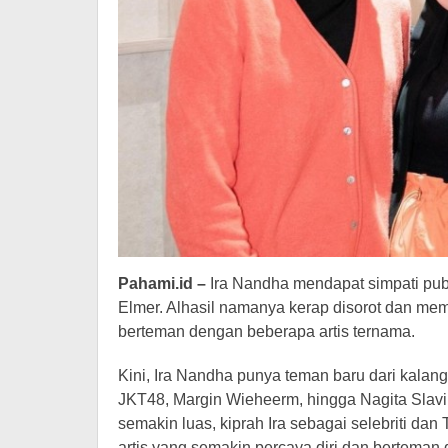
Pahami.id –
Ira Nandha mendapat simpati pu
Elmer. Alhasil namanya kerap disorot dan me
berteman dengan beberapa artis ternama.
Kini, Ira Nandha punya teman baru dari kalanga
JKT48, Margin Wieheerm, hingga Nagita Slavi
semakin luas, kiprah Ira sebagai selebriti dan 
artis yang semakin percaya diri dan berteman de