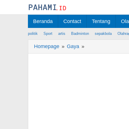
Skip
to
content
Beranda
Contact
Tentang
Ola
politik
Sport
artis
Badminton
sepakbola
Olahra
Homepage
»
Gaya
»
Berita
Viral
Kini
Punya
Banyak
Teman
Artis,
Ini
9
Potret
Terbaru