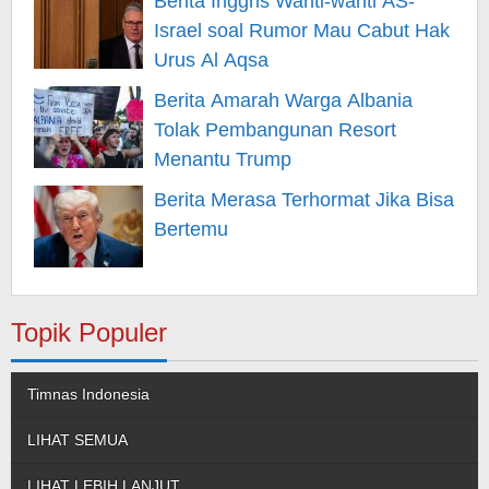
Berita Inggris Wanti-wanti AS-
Israel soal Rumor Mau Cabut Hak
Urus Al Aqsa
Berita Amarah Warga Albania
Tolak Pembangunan Resort
Menantu Trump
Berita Merasa Terhormat Jika Bisa
Bertemu
Topik Populer
Timnas Indonesia
LIHAT SEMUA
LIHAT LEBIH LANJUT