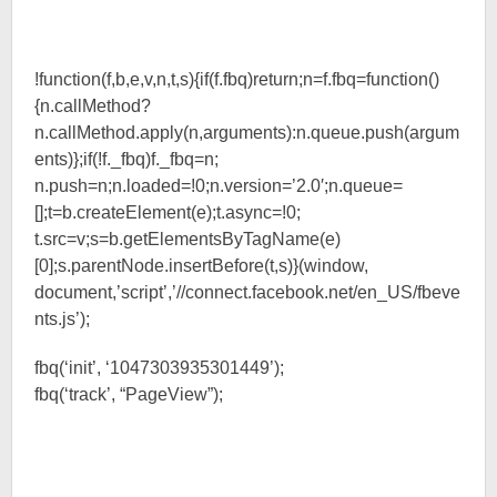
!function(f,b,e,v,n,t,s){if(f.fbq)return;n=f.fbq=function()
{n.callMethod?
n.callMethod.apply(n,arguments):n.queue.push(argum
ents)};if(!f._fbq)f._fbq=n;
n.push=n;n.loaded=!0;n.version=’2.0′;n.queue=
[];t=b.createElement(e);t.async=!0;
t.src=v;s=b.getElementsByTagName(e)
[0];s.parentNode.insertBefore(t,s)}(window,
document,’script’,’//connect.facebook.net/en_US/fbeve
nts.js’);
fbq(‘init’, ‘1047303935301449’);
fbq(‘track’, “PageView”);