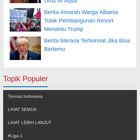
Urus Al Aqsa
Berita Amarah Warga Albania
Tolak Pembangunan Resort
Menantu Trump
Berita Merasa Terhormat Jika Bisa
Bertemu
Topik Populer
Timnas Indonesia
LIHAT SEMUA
LIHAT LEBIH LANJUT
#Liga 1