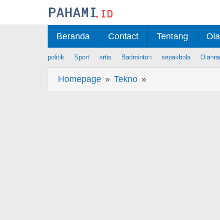
Skip
to
content
Beranda
Contact
Tentang
Ola
politik
Sport
artis
Badminton
sepakbola
Olahra
Homepage
»
Tekno
»
Tips
Menjaga
Laptop
agar
Tetap
Dingin
saat
Digunakan
Lama
-
Tekno