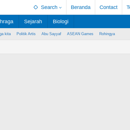
Search
Beranda
Contact
T
hraga
Sejarah
Biologi
ga kita
Politik Artis
Abu Sayyaf
ASEAN Games
Rohingya