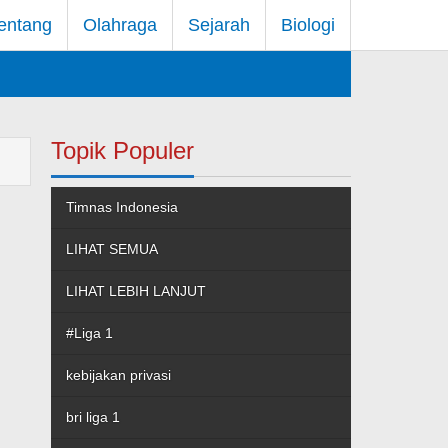
entang
Olahraga
Sejarah
Biologi
Topik Populer
Timnas Indonesia
LIHAT SEMUA
LIHAT LEBIH LANJUT
#Liga 1
kebijakan privasi
bri liga 1