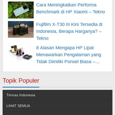
Cara Meningkatkan Performa
Benchmark di HP Xiaomi – Tekno
Fujifilm X-T30 III Kini Tersedia di
Indonesia, Berapa Harganya? –
Tekno
8 Alasan Mengapa HP Lipat
Menawarkan Pengalaman yang
Tidak Dimiliki Ponsel Biasa –
Tekno
Topik Populer
Timnas Indonesia
LIHAT SEMUA