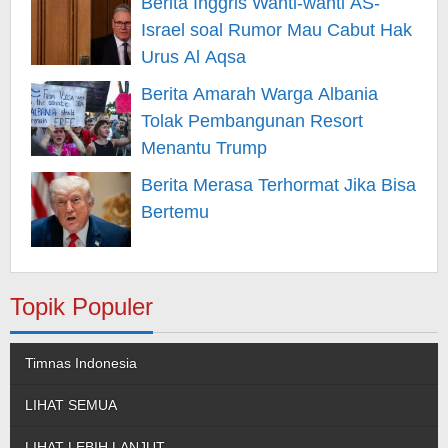
Berita Inggris Wanti-wanti AS-
Israel soal Rumor Mau Cabut Hak
Urus Al Aqsa
Berita Amarah Warga Albania
Tolak Pembangunan Resort
Menantu Trump
Berita Merasa Terhormat Jika Bisa
Bertemu
Topik Populer
Timnas Indonesia
LIHAT SEMUA
LIHAT LEBIH LANJUT