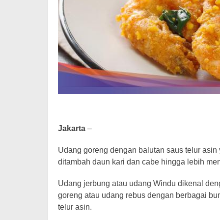
Jakarta
–
Udang goreng dengan balutan saus telur asin y
ditambah daun kari dan cabe hingga lebih men
Udang jerbung atau udang Windu dikenal deng
goreng atau udang rebus dengan berbagai bu
telur asin.