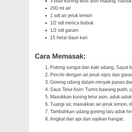
3 butir kuning telur asin matang, halus
200 ml air
1 sdt air jeruk lemon
1/2 sdt merica bubuk
1/2 sdt garam
15 helai daun kari
Cara Memasak:
Potong sungut dan kaki udang. Sayat 
Perciki dengan air jeruk nipis dan gar
Goreng udang dalam minyak panas dan 
Saus Telur Asin: Tumis bawang putih, 
Masukkan kuning telur asin, aduk-aduk 
Tuangi air, masukkan air jeruk lemon, d
Tambahkan udang goreng lalu aduk hing
Angkat dari api dan sajikan hangat.