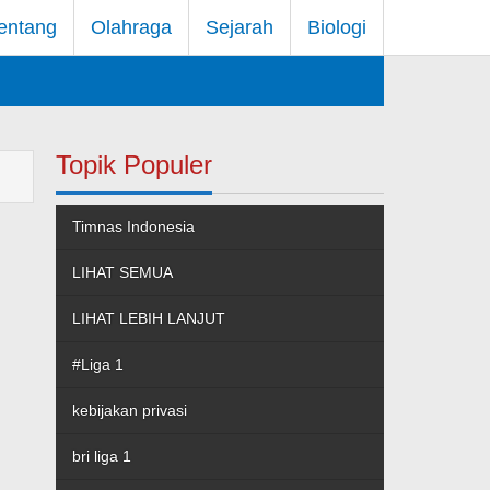
entang
Olahraga
Sejarah
Biologi
Topik Populer
Timnas Indonesia
LIHAT SEMUA
LIHAT LEBIH LANJUT
#Liga 1
kebijakan privasi
bri liga 1