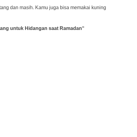
 matang dan masih. Kamu juga bisa memakai kuning
dang untuk Hidangan saat Ramadan
“