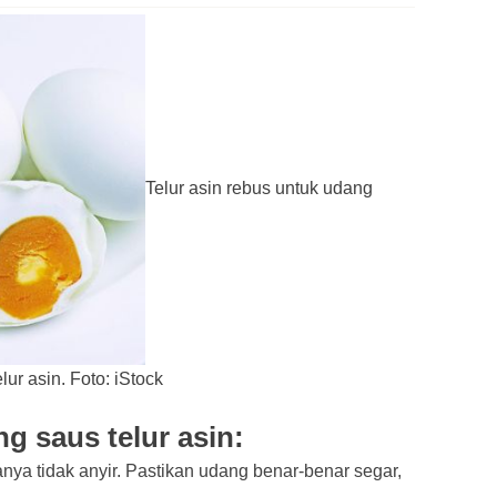
Telur asin rebus untuk udang
lur asin. Foto: iStock
 saus telur asin:
ya tidak anyir. Pastikan udang benar-benar segar,