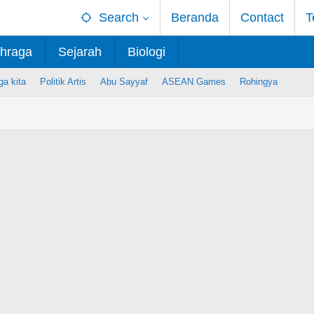
Search
Beranda
Contact
T
hraga
Sejarah
Biologi
ga kita
Politik Artis
Abu Sayyaf
ASEAN Games
Rohingya