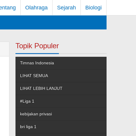
entang
Olahraga
Sejarah
Biologi
Topik Populer
Timnas Indonesia
LIHAT SEMUA
LIHAT LEBIH LANJUT
#Liga 1
kebijakan privasi
bri liga 1