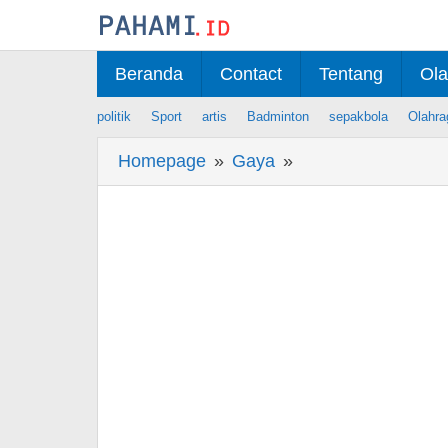
Skip
to
content
Beranda
Contact
Tentang
Ola
politik
Sport
artis
Badminton
sepakbola
Olahra
Homepage
»
Gaya
»
Pahami-
Resep
Cheesecake
Jepang
Viral
2
Bahan,
Praktis
Tanpa
Oven!