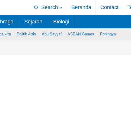
Search
Beranda
Contact
T
hraga
Sejarah
Biologi
ga kita
Politik Artis
Abu Sayyaf
ASEAN Games
Rohingya