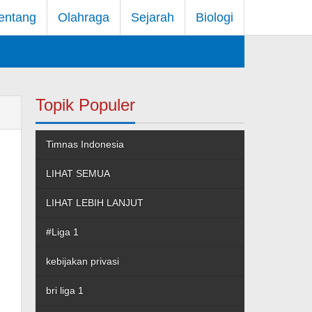
entang
Olahraga
Sejarah
Biologi
Topik Populer
Timnas Indonesia
LIHAT SEMUA
LIHAT LEBIH LANJUT
#Liga 1
kebijakan privasi
bri liga 1