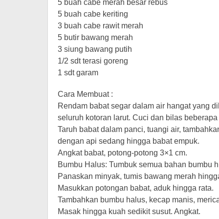
5 buah cabe merah besar rebus
5 buah cabe keriting
3 buah cabe rawit merah
5 butir bawang merah
3 siung bawang putih
1/2 sdt terasi goreng
1 sdt garam
Cara Membuat :
Rendam babat segar dalam air hangat yang dibe
seluruh kotoran larut. Cuci dan bilas beberapa 
Taruh babat dalam panci, tuangi air, tambah
dengan api sedang hingga babat empuk.
Angkat babat, potong-potong 3×1 cm.
Bumbu Halus: Tumbuk semua bahan bumbu hi
Panaskan minyak, tumis bawang merah hingg
Masukkan potongan babat, aduk hingga rata.
Tambahkan bumbu halus, kecap manis, merica 
Masak hingga kuah sedikit susut. Angkat.