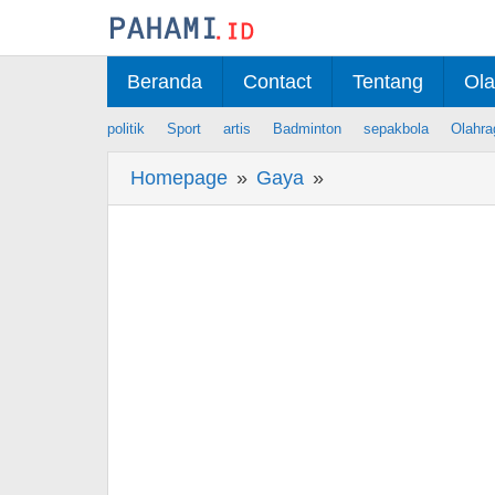
Skip
to
content
Beranda
Contact
Tentang
Ola
politik
Sport
artis
Badminton
sepakbola
Olahra
Homepage
»
Gaya
»
Pahami-
Resep
Babat
Gongso
Khas
Semarang,
Lauk
Pedas
Manis
yang
Bikin