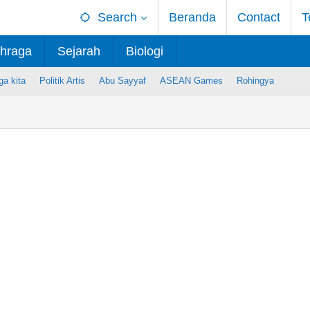
Search
Beranda
Contact
T
hraga
Sejarah
Biologi
ga kita
Politik Artis
Abu Sayyaf
ASEAN Games
Rohingya