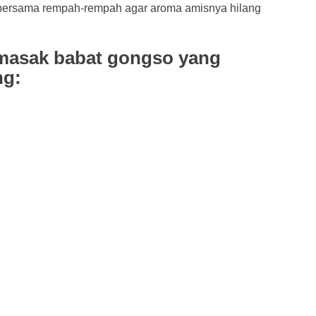
lu bersama rempah-rempah agar aroma amisnya hilang
emasak babat gongso yang
ng: