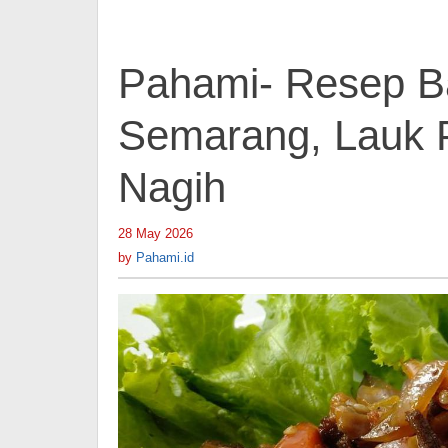
Nagih
Pahami- Resep B
Semarang, Lauk P
Nagih
28 May 2026
by
Pahami.id
by
Pahami.id