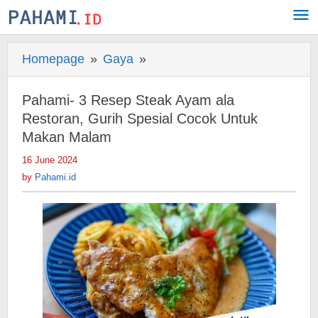
Skip
to
content
Homepage
»
Gaya
»
Pahami-
3
Resep
Pahami- 3 Resep Steak Ayam ala
Steak
Restoran, Gurih Spesial Cocok Untuk
Ayam
Makan Malam
ala
16 June 2024
by
Restoran,
Pahami.id
by
Pahami.id
Gurih
Spesial
Cocok
Untuk
Makan
Malam