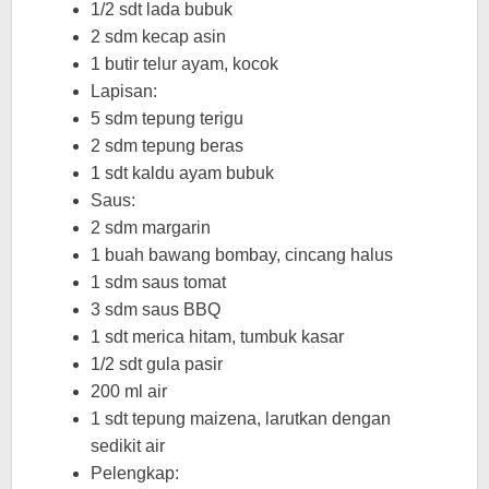
1/2 sdt lada bubuk
2 sdm kecap asin
1 butir telur ayam, kocok
Lapisan:
5 sdm tepung terigu
2 sdm tepung beras
1 sdt kaldu ayam bubuk
Saus:
2 sdm margarin
1 buah bawang bombay, cincang halus
1 sdm saus tomat
3 sdm saus BBQ
1 sdt merica hitam, tumbuk kasar
1/2 sdt gula pasir
200 ml air
1 sdt tepung maizena, larutkan dengan
sedikit air
Pelengkap: