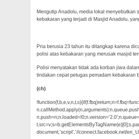
Mengutip Anadolu, media lokal menyebutkan se
kebakaran yang terjadi di Masjid Anadolu, ya
Pria berusia 23 tahun itu ditangkap karena d
polisi atas kebakaran yang merusak masjid ter
Polisi menyatakan tidak ada korban jiwa dala
tindakan cepat petugas pemadam kebakaran b
(ch)
!function(f,b,e,v,n,t,s){if(f.fbq)return;n=f.fbq=fu
n.callMethod.apply(n,arguments):n.queue.push(a
n.push=n;n.loaded=!0;n.version=’2.0′;n.queue=[
t.src=v;s=b.getElementsByTagName(e)[0];s.par
document,’script’,’//connect.facebook.net/en_US