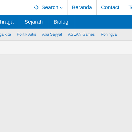
Search
Beranda
Contact
T
hraga
Sejarah
Biologi
ga kita
Politik Artis
Abu Sayyaf
ASEAN Games
Rohingya