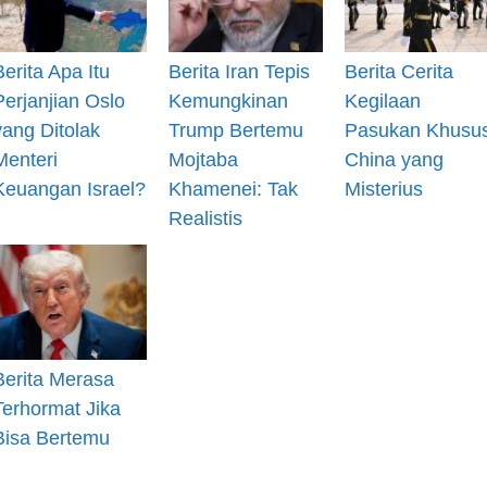
Berita Apa Itu
Berita Iran Tepis
Berita Cerita
Perjanjian Oslo
Kemungkinan
Kegilaan
yang Ditolak
Trump Bertemu
Pasukan Khusu
Menteri
Mojtaba
China yang
Keuangan Israel?
Khamenei: Tak
Misterius
Realistis
Berita Merasa
Terhormat Jika
Bisa Bertemu