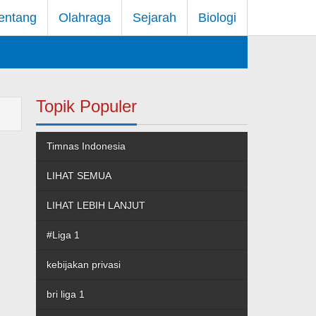
entang
Olahraga
Sejarah
Biologi
Topik Populer
Timnas Indonesia
LIHAT SEMUA
LIHAT LEBIH LANJUT
#Liga 1
kebijakan privasi
bri liga 1