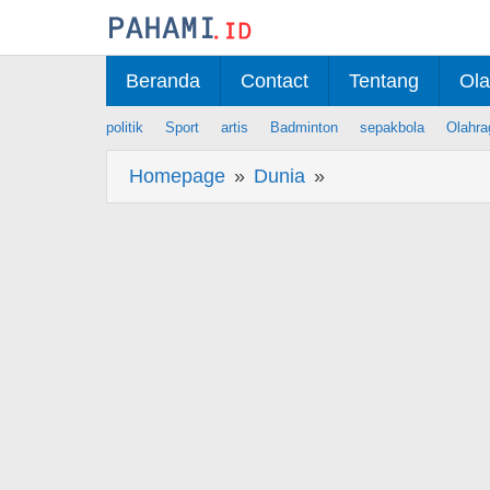
Skip
to
content
Beranda
Contact
Tentang
Ola
politik
Sport
artis
Badminton
sepakbola
Olahra
Homepage
»
Dunia
»
Berita
Polisi
Tangkap
Tersangka
Pelaku
Pembakaran
Masjid
di
Jerman