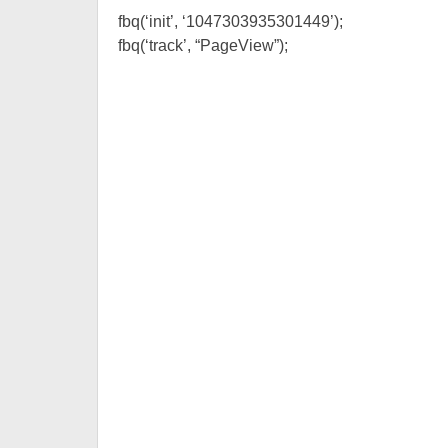
fbq(‘init’, ‘1047303935301449’);
fbq(‘track’, “PageView”);