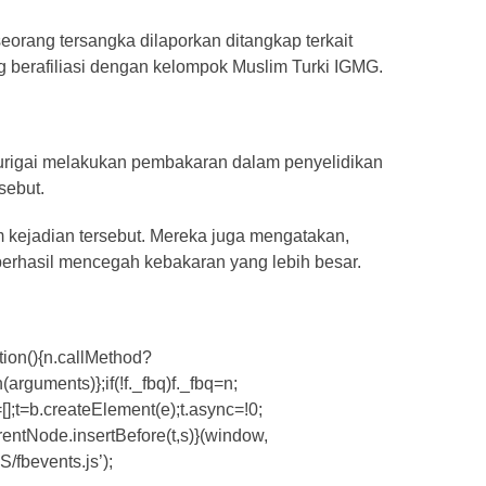
orang tersangka dilaporkan ditangkap terkait
ng berafiliasi dengan kelompok Muslim Turki IGMG.
icurigai melakukan pembakaran dalam penyelidikan
sebut.
m kejadian tersebut. Mereka juga mengatakan,
erhasil mencegah kebakaran yang lebih besar.
nction(){n.callMethod?
rguments)};if(!f._fbq)f._fbq=n;
];t=b.createElement(e);t.async=!0;
entNode.insertBefore(t,s)}(window,
/fbevents.js’);