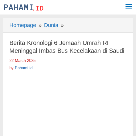
Skip
to
content
Homepage
»
Dunia
»
Berita
Kronologi
6
Berita Kronologi 6 Jemaah Umrah RI
Jemaah
Meninggal Imbas Bus Kecelakaan di Saudi
Umrah
22 March 2025
by
RI
Pahami.id
by
Pahami.id
Meninggal
Imbas
Bus
Kecelakaan
di
Saudi