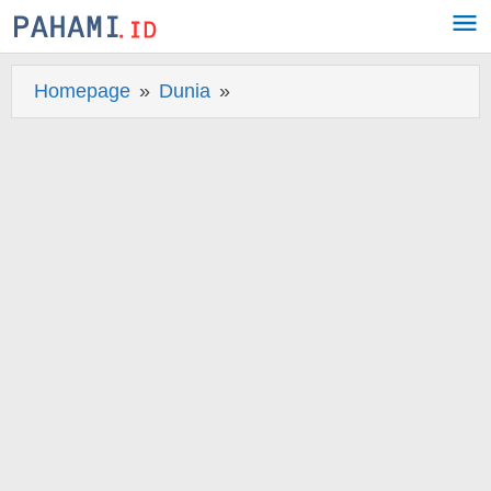
Skip
to
content
Homepage
»
Dunia
»
Berita
Detik-
detik
Agen
Federal
Tangkap
Mahasiswi
AS
Asal
Turki