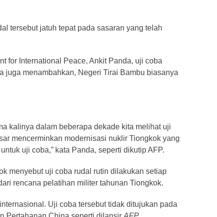
 tersebut jatuh tepat pada sasaran yang telah
 for International Peace, Ankit Panda, uji coba
. Ia juga menambahkan, Negeri Tirai Bambu biasanya
ama kalinya dalam beberapa dekade kita melihat uji
besar mencerminkan modernisasi nuklir Tiongkok yang
tuk uji coba,” kata Panda, seperti dikutip AFP.
 menyebut uji coba rudal rutin dilakukan setiap
ari rencana pelatihan militer tahunan Tiongkok.
internasional. Uji coba tersebut tidak ditujukan pada
n Pertahanan China seperti dilansir
AFP
.