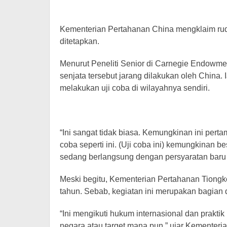
Kementerian Pertahanan China mengklaim rudal
ditetapkan.
Menurut Peneliti Senior di Carnegie Endowment
senjata tersebut jarang dilakukan oleh China
melakukan uji coba di wilayahnya sendiri.
“Ini sangat tidak biasa. Kemungkinan ini pert
coba seperti ini. (Uji coba ini) kemungkinan 
sedang berlangsung dengan persyaratan baru un
Meski begitu, Kementerian Pertahanan Tiongkok
tahun. Sebab, kegiatan ini merupakan bagian d
“Ini mengikuti hukum internasional dan praktik 
negara atau target mana pun,” ujar Kementeria