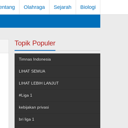
entang
Olahraga
Sejarah
Biologi
Topik Populer
Timnas Indonesia
LIHAT SEMUA
LIHAT LEBIH LANJUT
#Liga 1
kebijakan privasi
bri liga 1