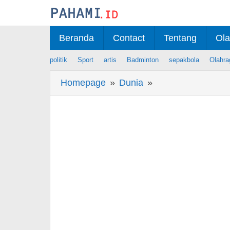
Skip
to
content
Beranda
Contact
Tentang
Ola
politik
Sport
artis
Badminton
sepakbola
Olahra
Homepage
»
Dunia
»
Berita
China
Uji
Coba
Rudal
Antarbenua
setelah
Kutuk
Israel
Serang
Lebanon