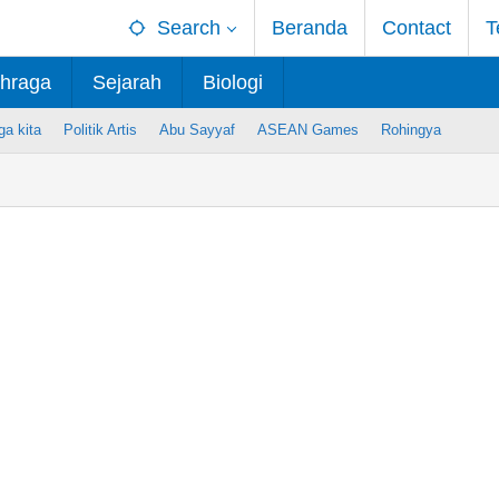
Search
Beranda
Contact
T
hraga
Sejarah
Biologi
ga kita
Politik Artis
Abu Sayyaf
ASEAN Games
Rohingya