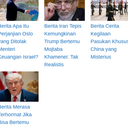
Berita Apa Itu
Berita Iran Tepis
Berita Cerita
Perjanjian Oslo
Kemungkinan
Kegilaan
yang Ditolak
Trump Bertemu
Pasukan Khusu
Menteri
Mojtaba
China yang
Keuangan Israel?
Khamenei: Tak
Misterius
Realistis
Berita Merasa
Terhormat Jika
Bisa Bertemu