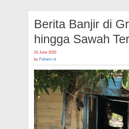
Berita Banjir di 
hingga Sawah Te
10 June 2025
by
Pahami.id
by
Pahami.id