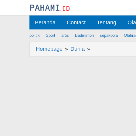
Skip
to
content
Beranda
Contact
Tentang
Ola
politik
Sport
artis
Badminton
sepakbola
Olahra
Homepage
»
Dunia
»
Berita
Banjir
di
Gresik,
4
Ribu
Rumah
hingga
Sawah
Terdampak