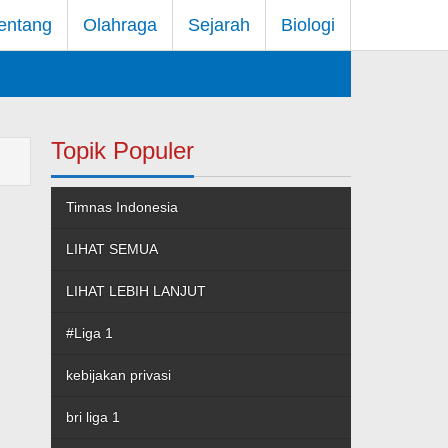
entang
Olahraga
Sejarah
Biologi
Topik Populer
Timnas Indonesia
LIHAT SEMUA
LIHAT LEBIH LANJUT
#Liga 1
kebijakan privasi
bri liga 1