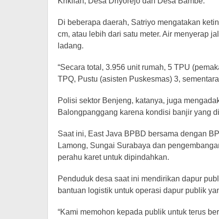
Krikilan, Desa Driyorejo dan Desa Bambe.
Di beberapa daerah, Satriyo mengatakan keting
cm, atau lebih dari satu meter. Air menyerap j
ladang.
“Secara total, 3.956 unit rumah, 5 TPU (pemakam
TPQ, Pustu (asisten Puskesmas) 3, sementara 
Polisi sektor Benjeng, katanya, juga mengad
Balongpanggang karena kondisi banjir yang 
Saat ini, East Java BPBD bersama dengan B
Lamong, Sungai Surabaya dan pengembangan 
perahu karet untuk dipindahkan.
Penduduk desa saat ini mendirikan dapur publ
bantuan logistik untuk operasi dapur publik y
“Kami memohon kepada publik untuk terus berha