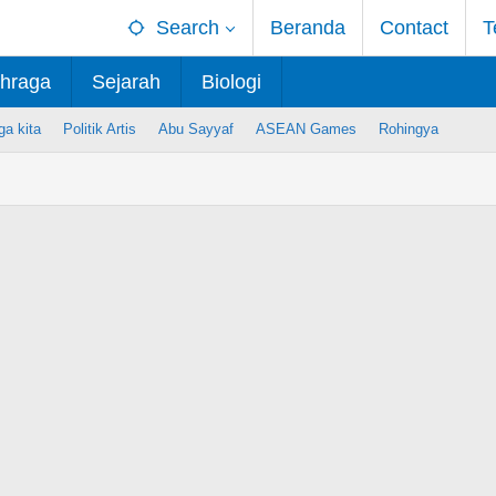
Search
Beranda
Contact
T
hraga
Sejarah
Biologi
ga kita
Politik Artis
Abu Sayyaf
ASEAN Games
Rohingya