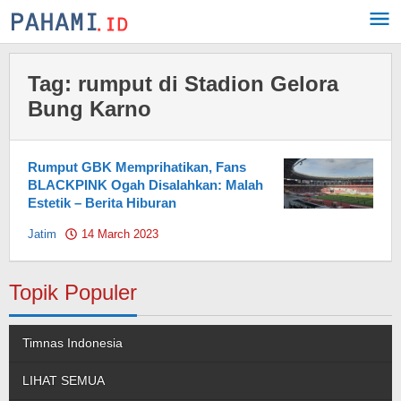
Skip
to
content
Tag:
rumput di Stadion Gelora
Bung Karno
Rumput GBK Memprihatikan, Fans
BLACKPINK Ogah Disalahkan: Malah
Estetik – Berita Hiburan
Jatim
14 March 2023
by
Pahami.id
Topik Populer
Timnas Indonesia
LIHAT SEMUA