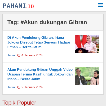
Skip
to
content
Tag:
#Akun dukungan Gibran
Di Akun Pendukung Gibran, Iriana
Jokowi Disebut Tetap Senyum Hadapi
Fitnah – Berita Jatim
Jatim
4 January 2024
by
Pahami.id
Akun Pendukung Gibran Unggah Video
Ucapan Terima Kasih untuk Jokowi dan
Iriana – Berita Jatim
Jatim
2 January 2024
by
Pahami.id
Topik Populer