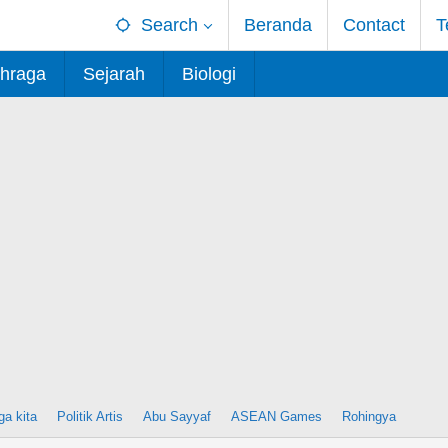
Search
Beranda
Contact
T
hraga
Sejarah
Biologi
ga kita
Politik Artis
Abu Sayyaf
ASEAN Games
Rohingya