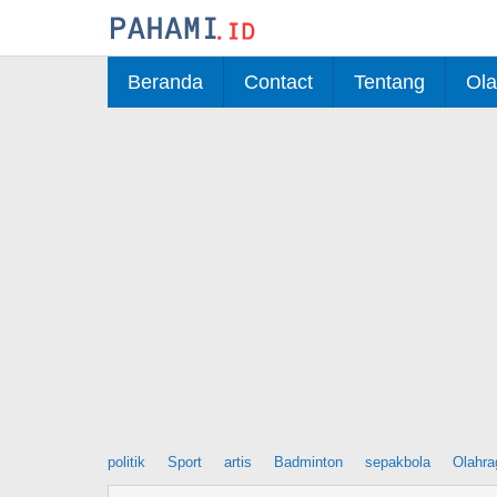
Skip
to
content
Beranda
Contact
Tentang
Ola
politik
Sport
artis
Badminton
sepakbola
Olahra