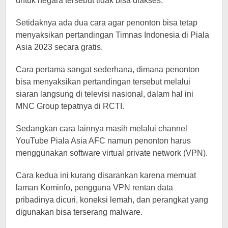
untuk negara tersebut tidak bisa diakses.
Setidaknya ada dua cara agar penonton bisa tetap
menyaksikan pertandingan Timnas Indonesia di Piala
Asia 2023 secara gratis.
Cara pertama sangat sederhana, dimana penonton
bisa menyaksikan pertandingan tersebut melalui
siaran langsung di televisi nasional, dalam hal ini
MNC Group tepatnya di RCTI.
Sedangkan cara lainnya masih melalui channel
YouTube Piala Asia AFC namun penonton harus
menggunakan software virtual private network (VPN).
Cara kedua ini kurang disarankan karena memuat
laman Kominfo, pengguna VPN rentan data
pribadinya dicuri, koneksi lemah, dan perangkat yang
digunakan bisa terserang malware.