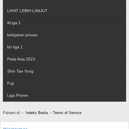
LIHAT LEBIH LANJUT
#Liga 1
kebijakan privasi
bri liga 1
Piala Asia 2023
Shin Tae Yong
Fuji
Liga Primer
Pahami.id
Indeks Berita
Terms of Service