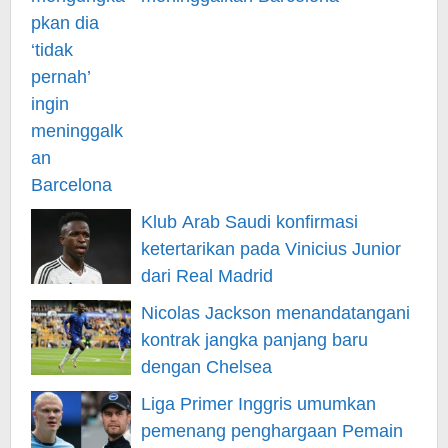
Klub Arab Saudi konfirmasi
ketertarikan pada Vinicius Junior
dari Real Madrid
Nicolas Jackson menandatangani
kontrak jangka panjang baru
dengan Chelsea
Liga Primer Inggris umumkan
pemenang penghargaan Pemain